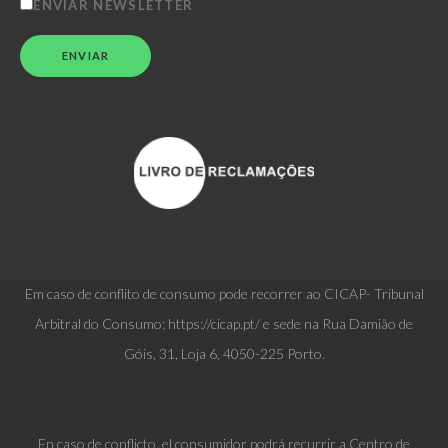
ENVIAR NEWSLETTER
Em caso de conflito de consumo pode recorrer ao CICAP- Tribunal
Arbitral do Consumo: https://cicap.pt/ e sede na Rua Damião de
Góis, 31, Loja 6, 4050-225 Porto.
En caso de conflicto, el consumidor podrá recurrir a Centro de