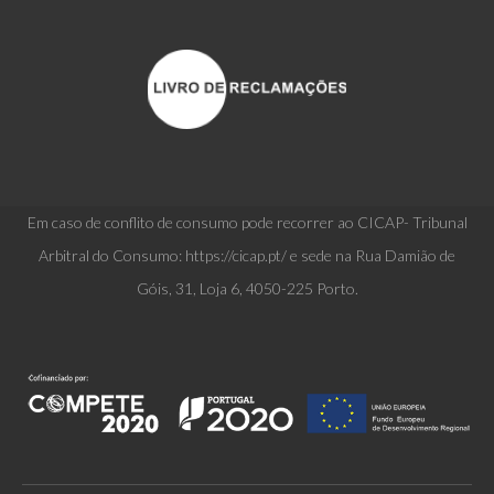
Em caso de conflito de consumo pode recorrer ao CICAP- Tribunal
Arbitral do Consumo: https://cicap.pt/ e sede na Rua Damião de
Góis, 31, Loja 6, 4050-225 Porto.