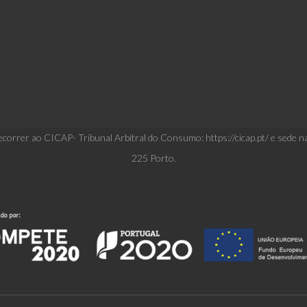
correr ao CICAP- Tribunal Arbitral do Consumo: https://cicap.pt/ e sede n
225 Porto.