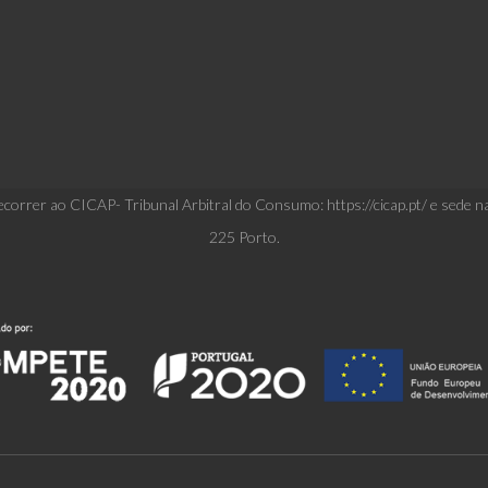
correr ao CICAP- Tribunal Arbitral do Consumo: https://cicap.pt/ e sede n
225 Porto.