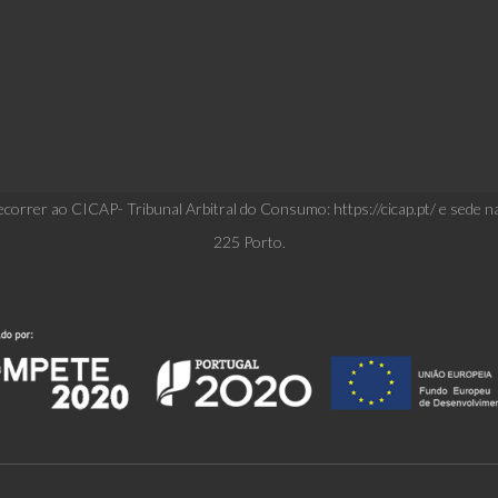
correr ao CICAP- Tribunal Arbitral do Consumo: https://cicap.pt/ e sede n
225 Porto.