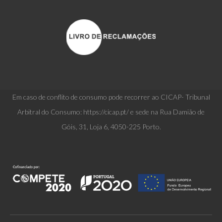
Em caso de conflito de consumo pode recorrer ao CICAP- Tribunal
Arbitral do Consumo: https://cicap.pt/ e sede na Rua Damião de
Góis, 31, Loja 6, 4050-225 Porto.