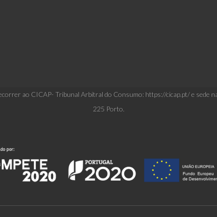
correr ao CICAP- Tribunal Arbitral do Consumo: https://cicap.pt/ e sede n
225 Porto.