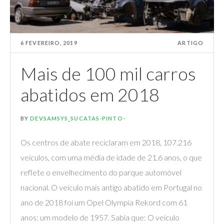
6 FEVEREIRO, 2019
ARTIGO
Mais de 100 mil carros
abatidos em 2018
BY
DEVSAMSYS_SUCATAS-PINTO-
Os centros de abate reciclaram em 2018, 107.216
veículos, com uma média de idade de 21,6 anos, o que
reflete o envelhecimento do parque automóvel
nacional. O veículo mais antigo abatido em Portugal no
ano de 2018 foi um Opel Olympia Rekord com 61
anos: um modelo de 1957. Sabia que: O veículo