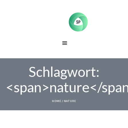
Schlagwort:
<span>nature</spa
HOME
/
NATURE