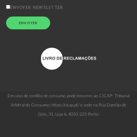
ENVOYER NEWSLETTER
Em caso de conflito de consumo pode recorrer ao CICAP- Tribunal
Arbitral do Consumo: https://cicap.pt/ e sede na Rua Damião de
Góis, 31, Loja 6, 4050-225 Porto.