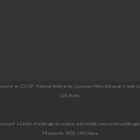
correr ao CICAP- Tribunal Arbitral do Consumo: https://cicap.pt/ e sede n
225 Porto.
t recourir à Centre d'arbitrage du secteur automobile: www.centroarbitrage
3ºEsquerdo, 1050-194 Lisboa.