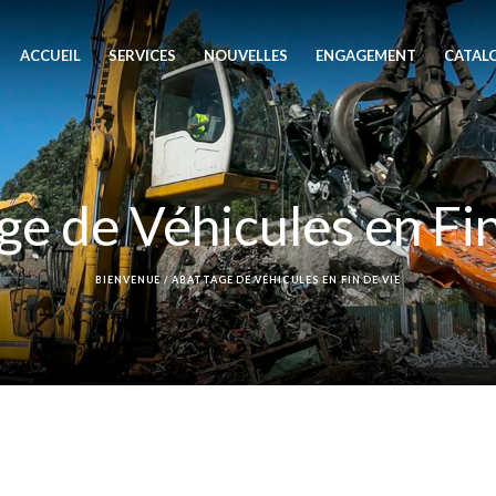
ACCUEIL
SERVICES
NOUVELLES
ENGAGEMENT
CATAL
ge de Véhicules en Fin
BIENVENUE
/
ABATTAGE DE VÉHICULES EN FIN DE VIE