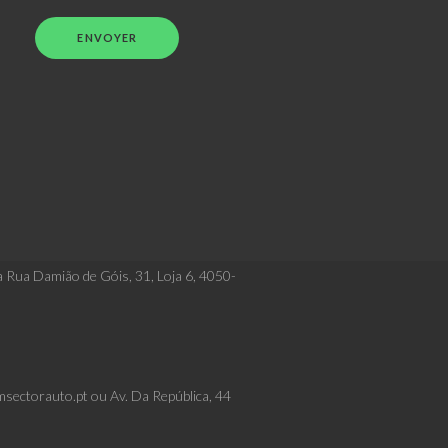
a Rua Damião de Góis, 31, Loja 6, 4050-
msectorauto.pt ou Av. Da República, 44