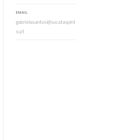
EMAIL
gabrielasantos@sucataspint
o.pt