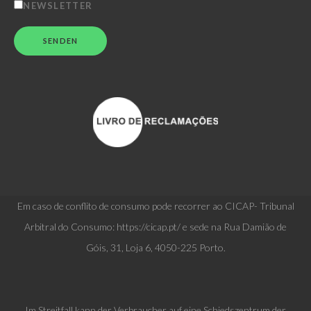
NEWSLETTER
Em caso de conflito de consumo pode recorrer ao CICAP- Tribunal
Arbitral do Consumo: https://cicap.pt/ e sede na Rua Damião de
Góis, 31, Loja 6, 4050-225 Porto.
Im Streitfall kann der Verbraucher auf eine Schiedszentrum der